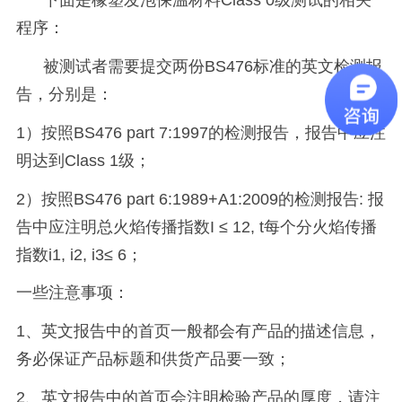
下面是橡塑发泡保温材料
Class 0
级测试的相关
程序：
被测试者需要提交两份
BS476
标准的英文检测报
告，分别是：
1
）按照
BS476 part 7:1997
的检测报告，报告中应注
明达到
Class 1
级；
2
）按照
BS476 part 6:1989+A1:2009
的检测报告
:
报
告中应注明总火焰传播指数
I
≤
12, t
每个分火焰传播
指数
i1, i2, i3
≤
6
；
一些注意事项：
1
、英文报告中的首页一般都会有产品的描述信息，
务必保证产品标题和供货产品要一致；
2
、英文报告中的首页会注明检验产品的厚度，请注