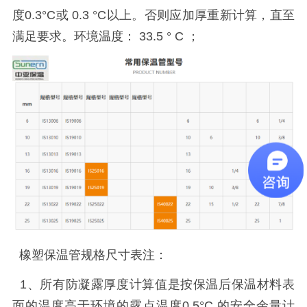
度
0.3
°
C
或
0.3
°
C
以上。否则应加厚重新计算，直至
满足要求。环境温度：
33.5
°
C
；
橡塑保温管规格尺寸表注：
1
、所有防凝露厚度计算值是按保温后保温材料表
面的温度高于环境的露点温度
0.5
°
C
的安全余量计