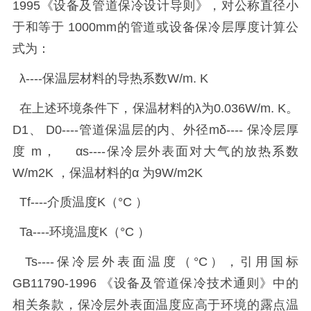
1995
《设备及管道保冷设计导则》，对公称直径小
于和等于
1000mm
的管道或设备保冷层厚度计算公
式为：
λ
----
保温层材料的导热系数
W/m. K
在上述环境条件下，保温材料的λ为
0.036W/m. K
。
D1
、
D0----
管道保温层的内、外径
m
δ
----
保冷层厚
度
m
， α
s----
保冷层外表面对大气的放热系数
W/m2K
，保温材料的α
为
9W/m2K
Tf----
介质温度
K
（°
C
）
Ta----
环境温度
K
（°
C
）
Ts----
保冷层外表面温度（°
C
），引用国标
GB11790-1996
《设备及管道保冷技术通则》中的
相关条款，保冷层外表面温度应高于环境的露点温