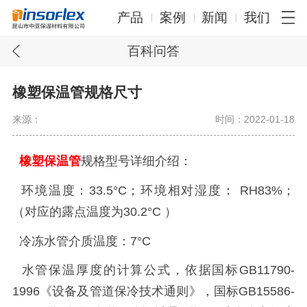
产品
案例
新闻
我们
百科问答
橡塑保温管规格尺寸
来源：
时间：2022-01-18
橡塑保温管
规格型号详细介绍：
环境温度：
33.5
°
C
；环境相对湿度：
RH83%
；
（对应的露点温度为
30.2
°
C
）
冷冻水管介质温度：
7
°
C
水管保温厚度的计算公式，依据国标
GB11790-
1996
《设备及管道保冷技术通则》，国标
GB15586-