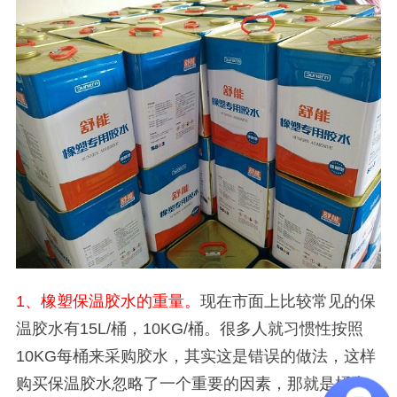
1
、橡塑保温胶水的重量。
现在市面上比较常见的保
温胶水有
15L/
桶，
10KG/
桶。很多人就习惯性按照
10KG
每桶来采购胶水，其实这是错误的做法，这样
购买保温胶水忽略了一个重要的因素，那就是桶也