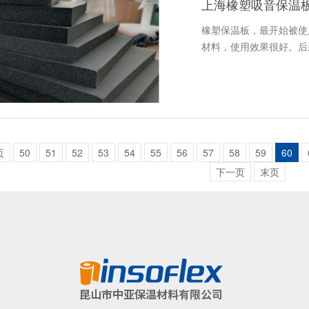
上海橡塑吸音保温
橡塑保温板，最开始被使
材料，使用效果很好。后
页
50
51
52
53
54
55
56
57
58
59
60
下一页
末页