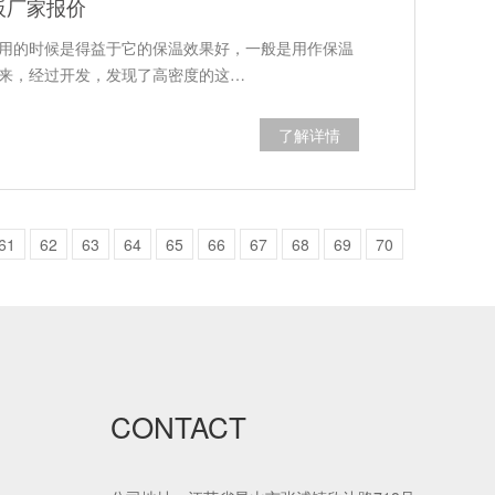
板厂家报价
用的时候是得益于它的保温效果好，一般是用作保温
来，经过开发，发现了高密度的这…
了解详情
61
62
63
64
65
66
67
68
69
70
CONTACT